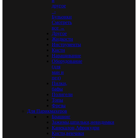
и
другое
-
Бульонки
Смотреть
все →
Другое
Жидкости
Инструменты
Кисти
Наращивание
Оборудование
(для
ман и
пед)
Пилки,
бафы
Полигели
Топы
Фрезы
Для Парикмахеров
Брашинг
Зажимы,шпильки,невидимки
Канекалон,Афрокудри
Кисти,венчики