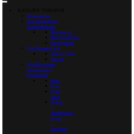
КАТАЛОГ ТОВАРОВ
Депиляция
Для Бровистов/
Лешмейкеров
Жидкости
Инструменты
Продукция
Для Визажистов
Аксессуары
Кисти
Для Мастеров
Маникюра и
Педикюра
Базы
Гели
Гель-
лаки
Декор
-
Акриловая
пудра
-
Блестки