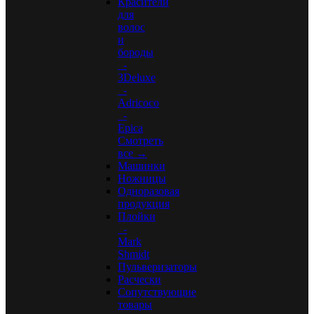
Красители
для
волос
и
бороды
-
3Deluxe
-
Adricoco
-
Epica
Смотреть
все →
Машинки
Ножницы
Одноразовая
продукция
Плойки
-
Mark
Shmidt
Пульверизаторы
Расчески
Сопутствующие
товары