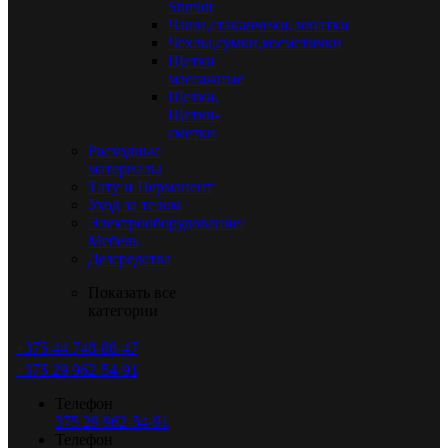
Shmidt
Чаши,стаканчики,лопатки
Чехлы,сумки,косметички
Щетки
массажные
Щетки,
Щетки-
сметки
Расходные
материалы
Тату и Перманент
Уход за телом
Электрооборудование/
Мебель
Дезсредства
Показать все
категории
+375 44 748-88-47
+375 29 962-54-91
Телефон
375 29 962-54-91
Телефон