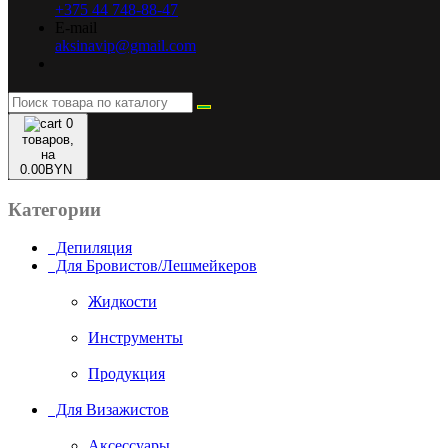
+375 44 748-88-47
E-mail
aksinavip@gmail.com
0
товаров,
на
0.00BYN
Категории
Депиляция
Для Бровистов/Лешмейкеров
Жидкости
Инструменты
Продукция
Для Визажистов
Аксессуары