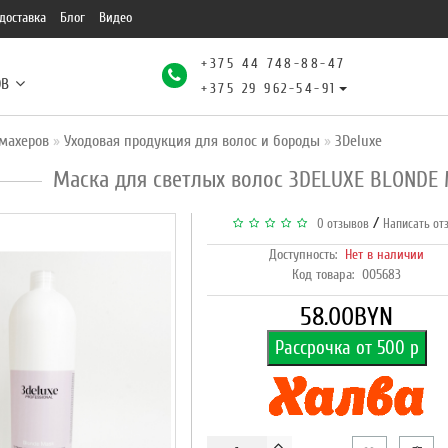
доставка
Блог
Видео
+375 44 748-88-47
ОВ
+375 29 962-54-91
махеров
Уходовая продукция для волос и бороды
3Deluxe
Маска для светлых волос 3DELUXE BLONDE 
/
0 отзывов
Написать от
Доступность:
Нет в наличии
Код товара:
005683
58.00BYN
Рассрочка от 500 р