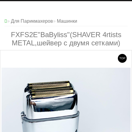
Для Парикмахеров
Машинки
FXFS2E"BaByliss"(SHAVER 4rtists
METAL,шейвер с двумя сетками)
TOP