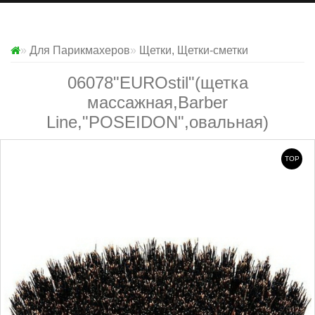
Для Парикмахеров
Щетки, Щетки-сметки
06078"EUROstil"(щетка
массажная,Barber
Line,"POSEIDON",овальная)
TOP