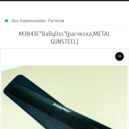
Для Парикмахеров
Расчески
М3843Е"BaByliss"(расческа,METAL
GUNSTEEL)
TOP