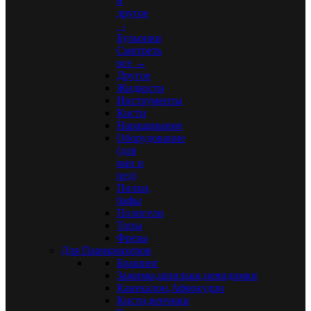
и
другое
-
Бульонки
Смотреть
все →
Другое
Жидкости
Инструменты
Кисти
Наращивание
Оборудование
(для
ман и
пед)
Пилки,
бафы
Полигели
Топы
Фрезы
Для Парикмахеров
Брашинг
Зажимы,шпильки,невидимки
Канекалон,Афрокудри
Кисти,венчики