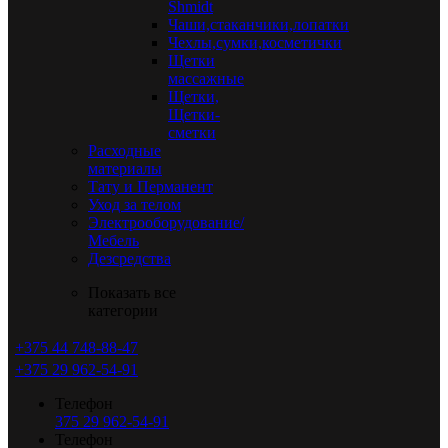
Shmidt
Чаши,стаканчики,лопатки
Чехлы,сумки,косметички
Щетки
массажные
Щетки,
Щетки-
сметки
Расходные
материалы
Тату и Перманент
Уход за телом
Электрооборудование/
Мебель
Дезсредства
Показать все
категории
+375 44 748-88-47
+375 29 962-54-91
Телефон
375 29 962-54-91
Телефон