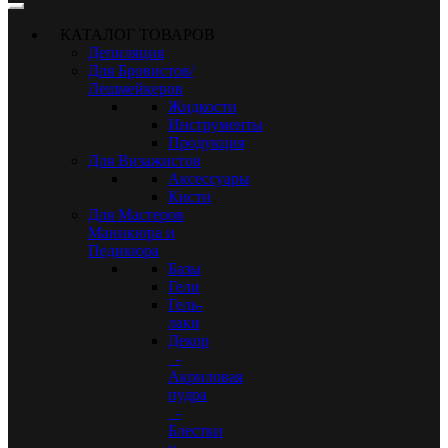
КАТАЛОГ ТОВАРОВ
Депиляция
Для Бровистов/
Лешмейкеров
Жидкости
Инструменты
Продукция
Для Визажистов
Аксессуары
Кисти
Для Мастеров
Маникюра и
Педикюра
Базы
Гели
Гель-
лаки
Декор
-
Акриловая
пудра
-
Блестки