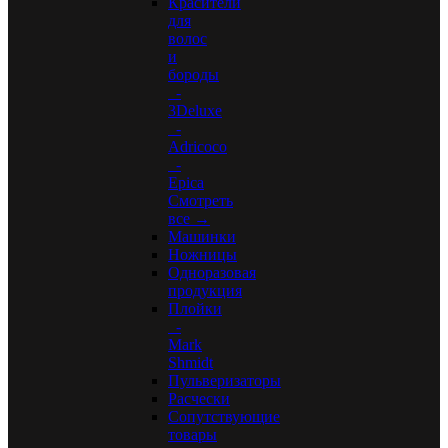
Красители
для
волос
и
бороды
-
3Deluxe
-
Adricoco
-
Epica
Смотреть
все →
Машинки
Ножницы
Одноразовая
продукция
Плойки
-
Mark
Shmidt
Пульверизаторы
Расчески
Сопутствующие
товары