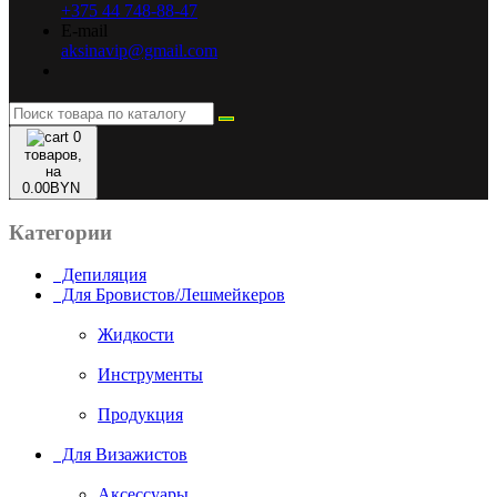
+375 44 748-88-47
E-mail
aksinavip@gmail.com
0
товаров,
на
0.00BYN
Категории
Депиляция
Для Бровистов/Лешмейкеров
Жидкости
Инструменты
Продукция
Для Визажистов
Аксессуары