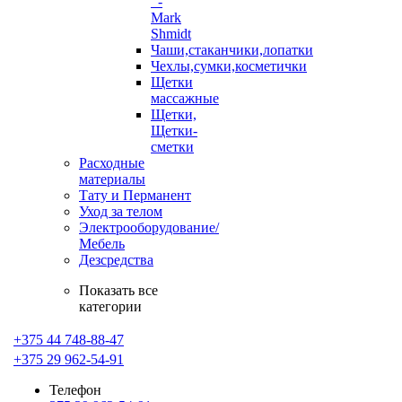
-
Mark
Shmidt
Чаши,стаканчики,лопатки
Чехлы,сумки,косметички
Щетки
массажные
Щетки,
Щетки-
сметки
Расходные
материалы
Тату и Перманент
Уход за телом
Электрооборудование/
Мебель
Дезсредства
Показать все
категории
+375 44 748-88-47
+375 29 962-54-91
Телефон