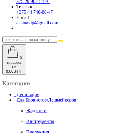
375 29 962-54-91
Телефон
+375 44 748-88-47
E-mail
aksinavip@gmail.com
0
товаров,
на
0.00BYN
Категории
Депиляция
Для Бровистов/Лешмейкеров
Жидкости
Инструменты
Продукция