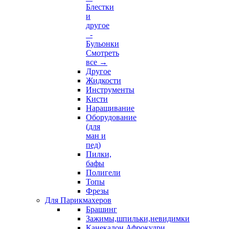
Блестки
и
другое
-
Бульонки
Смотреть
все →
Другое
Жидкости
Инструменты
Кисти
Наращивание
Оборудование
(для
ман и
пед)
Пилки,
бафы
Полигели
Топы
Фрезы
Для Парикмахеров
Брашинг
Зажимы,шпильки,невидимки
Канекалон,Афрокудри