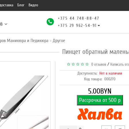
доставка
Блог
Видео
+375 44 748-88-47
ОВ
+375 29 962-54-91
ров Маникюра и Педикюра
Другое
Пинцет обратный малень
/
0 отзывов
Написать от
Доступность:
Нет в наличии
Код товара:
000270
5.00BYN
Рассрочка от 500 р