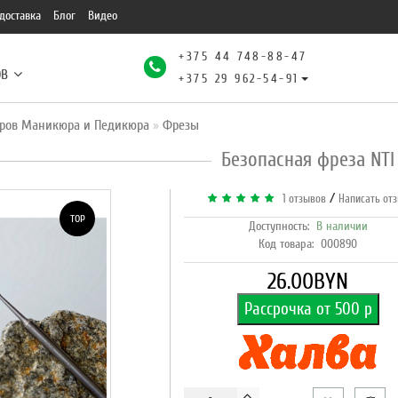
доставка
Блог
Видео
+375 44 748-88-47
ОВ
+375 29 962-54-91
ров Маникюра и Педикюра
Фрезы
Безопасная фреза NTI
/
1 отзывов
Написать от
TOP
Доступность:
В наличии
Код товара:
000890
26.00BYN
Рассрочка от 500 р