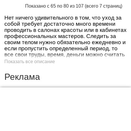
Показано с 65 по 80 из 107 (всего 7 страниц)
Нет ничего удивительного в том, что уход за
собой требует достаточно много времени
проводить в салонах красоты или в кабинетах
профессиональных мастеров. Следить за
своим телом нужно обязательно ежедневно и
если пропустить определенный период, то
все свои труды, время, деньги можно считать
потраченными впустую.
Показать все описание
Стоит признать, что заботу требуют не
Реклама
только полностью тело или кожа, но, в
частности, ресницы и брови. Для того чтобы
выглядеть неотразимо и привлекать к своей
персоне повышенное внимание, необходимо
не только периодически посещать бровистов
и лешмекеров, но ежедневно соблюдать
определенные правила по уходу за ними.
Всем понятно, что профессиональные