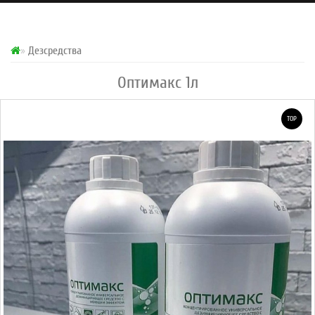
Дезсредства
Оптимакс 1л
TOP